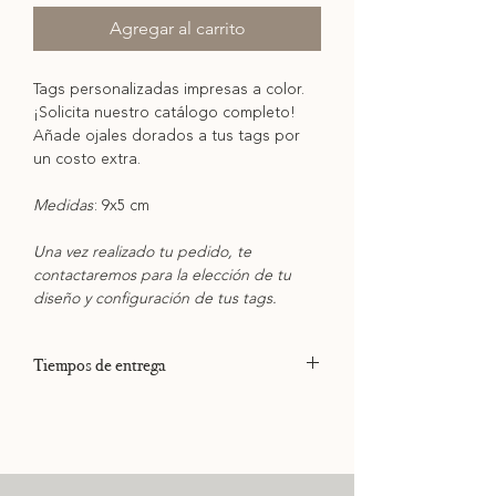
Agregar al carrito
Tags personalizadas impresas a color.
¡Solicita nuestro catálogo completo!
Añade ojales dorados a tus tags por
un costo extra.
Medidas
: 9x5 cm
Una vez realizado tu pedido, te
contactaremos para la elección de tu
diseño y configuración de tus tags.
Tiempos de entrega
Los tiempos de entrega dependen de la
disponibilidad en nuestra agenda. Si tus
productos son para un evento, por favor,
consúlta con nosotros la fecha previo a