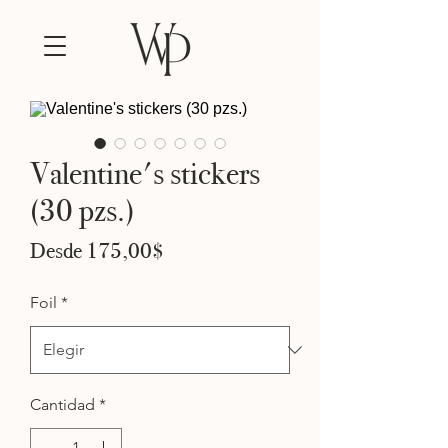
Valentine's stickers
(30 pzs.)
Precio
Desde
175,00$
de
oferta
Foil
*
Cantidad
*