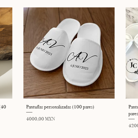
Vista rápida
 (40
Pantuflas personalizadas (100 pares)
Pantu
pares
Precio
4000,00 MXN
Prec
420