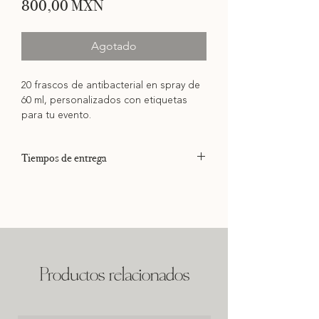
Precio
800,00 MXN
Agotado
20 frascos de antibacterial en spray de
60 ml, personalizados con etiquetas
para tu evento.
Tiempos de entrega
Los tiempos de entrega dependen de la
disponibilidad en nuestra agenda. Si tus
productos son para un evento, por favor,
consúlta con nosotros la fecha previo a
realizar tu pago.
No realizamos pedidos urgentes.
Productos relacionados