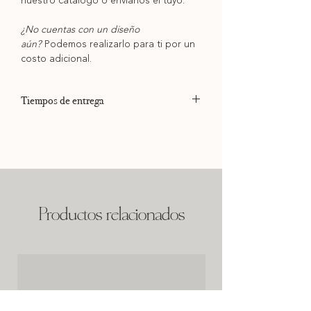
nuestro catálogo o envíanos el tuyo.
¿No cuentas con un diseño
aún?
Podemos realizarlo para ti por un
costo adicional.
Tiempos de entrega
Los tiempos de entrega dependen de la
disponibilidad en nuestra agenda. Si tus
productos son para un evento, por favor,
consúlta con nosotros la fecha previo a
realizar tu pago.
No realizamos pedidos urgentes.
Productos relacionados